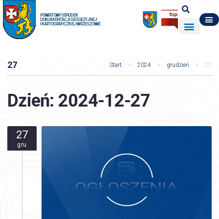
POWIATOWY OŚRODEK
DOKUMENTACJI GEODEZYJNEJ
I KARTOGRAFICZNEJ W RZESZOWIE
DO POBRANIA
WYDZIAŁ GEODEZJI
DANE O ZASOBIE
O NAS
27
Start
2024
grudzień
27
Dzień:
2024-12-27
27
gru