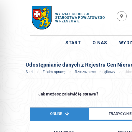
WYDZIAŁ GEODEZJI
STAROSTWA POWIATOWEGO
W RZESZOWIE
START
O NAS
WYDZ
Udostępnianie danych z Rejestru Cen Nier
Start
Załatw sprawę
Rzeczoznawca majątkowy
Udos
Jak możesz załatwić tę sprawę?
ONLINE
TRADYCYJNIE