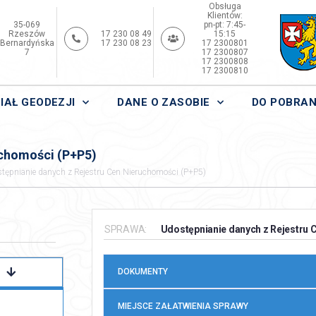
Obsługa
Klientów:
35-069
pn-pt: 7:45-
Rzeszów
17 230 08 49
15:15
Bernardyńska
17 230 08 23
17 2300801
7
17 2300807
17 2300808
17 2300810
IAŁ GEODEZJI
DANE O ZASOBIE
DO POBRAN
uchomości (P+P5)
tępnianie danych z Rejestru Cen Nieruchomości (P+P5)
SPRAWA:
Udostępnianie danych z Rejestru C
DOKUMENTY
MIEJSCE ZAŁATWIENIA SPRAWY