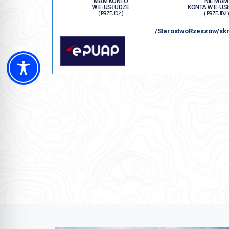
MAM KONTO
NIE MAM
W E-USŁUDZE
KONTA W E-US
( PRZEJDŹ )
( PRZEJDŹ 
/StarostwoRzeszow/skr